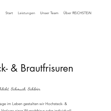
Start
Leistungen
Unser Team
Über REiCHSTEiN
k- & Brautfrisuren
hlicht, Schmuck, Schleier
Tage im Leben gestalten wir Hochsteck- &
 Vorlage einer Wunschfrisur oder individuell,